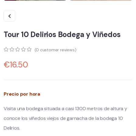
Tour 10 Delirios Bodega y Viñedos
(
0
customer reviews)
0
5
0
€
16.50
out
of
based
on
customer
ratings
Precio por hora
Visita una bodega situada a casi 1300 metros de altura y
conoce los viñedos viejos de garnacha de la bodega 10
Delirios.