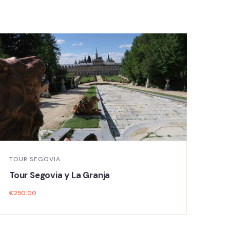
TOUR SEGOVIA
Tour Segovia y La Granja
TOU
€
250.00
Tou
€
28