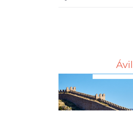
Ávi
Tours y Traslados