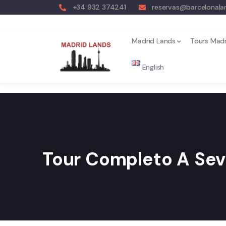
+34 932 374241
reservas@barcelonal
Madrid Lands
Tours Madr
English
Tour Completo A Sev