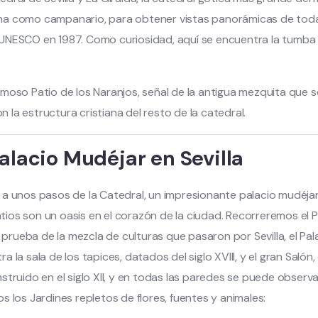
na como campanario, para obtener vistas panorámicas de tod
UNESCO en 1987. Como curiosidad, aquí se encuentra la tumba 
amoso Patio de los Naranjos, señal de la antigua mezquita que 
la estructura cristiana del resto de la catedral.
Palacio Mudéjar en Sevilla
 a unos pasos de la Catedral, un impresionante palacio mudéjar
patios son un oasis en el corazón de la ciudad. Recorreremos el 
I, prueba de la mezcla de culturas que pasaron por Sevilla, el P
 la sala de los tapices, datados del siglo XVIII, y el gran Salón, 
truido en el siglo XII, y en todas las paredes se puede observar
s los Jardines repletos de flores, fuentes y animales: