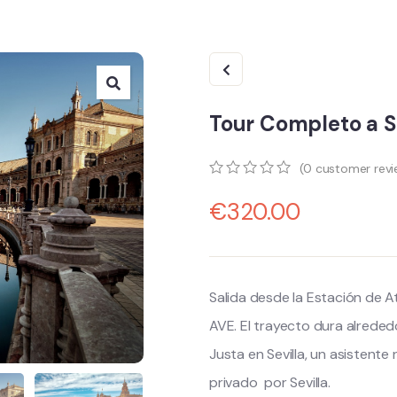
Tour Completo a S
(
0
customer revi
0
5
0
€
320.00
out
of
based
on
customer
ratings
Salida desde la Estación de A
AVE. El trayecto dura alrededo
Justa en Sevilla, un asistente
privado por Sevilla.