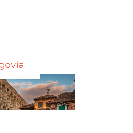
govia
lados de todo tipo